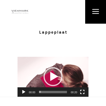
Lappeplaat
Videoesitaja
00:00
00:20