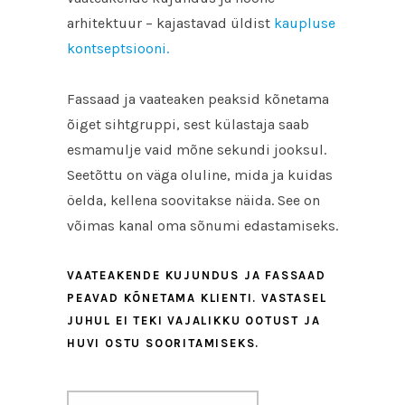
arhitektuur – kajastavad üldist
kaupluse
kontseptsiooni.
Fassaad ja vaateaken peaksid kõnetama
õiget sihtgruppi, sest külastaja saab
esmamulje vaid mõne sekundi jooksul.
Seetõttu on väga oluline, mida ja kuidas
öelda, kellena soovitakse näida. See on
võimas kanal oma sõnumi edastamiseks.
VAATEAKENDE KUJUNDUS JA FASSAAD
PEAVAD KÕNETAMA KLIENTI. VASTASEL
JUHUL EI TEKI VAJALIKKU OOTUST JA
HUVI OSTU SOORITAMISEKS.