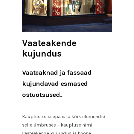
Vaateakende
kujundus
Vaateaknad ja fassaad
kujundavad esmased
ostuotsused.
Kaupluse sissepääs ja kõik elemendid
selle ümbruses – kaupluse nimi,
vaateakende kujundus ja hoone