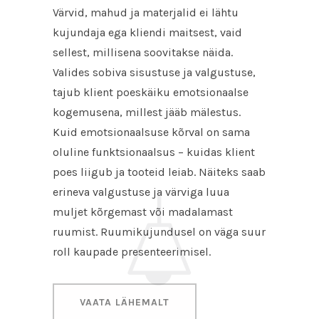
Värvid, mahud ja materjalid ei lähtu
kujundaja ega kliendi maitsest, vaid
sellest, millisena soovitakse näida.
Valides sobiva sisustuse ja valgustuse,
tajub klient poeskäiku emotsionaalse
kogemusena, millest jääb mälestus.
Kuid emotsionaalsuse kõrval on sama
oluline funktsionaalsus – kuidas klient
poes liigub ja tooteid leiab. Näiteks saab
erineva valgustuse ja värviga luua
muljet kõrgemast või madalamast
ruumist. Ruumikujundusel on väga suur
roll kaupade presenteerimisel.
VAATA LÄHEMALT