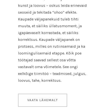
kunst ja loovus – oskus leida erinevaid
seoseid ja tekitada “ohoo” efekte.
Kaupade väljapanekuid tuleb tihti
muuta, et säiliks üllatusmoment, ja
igapäevaselt korrastada, et säiliks
korrektsus. Kaupade väljapanek on
protsess, milles on rutiinsemaid ja ka
loomingulisemaid etappe. Kõik poe
töötajad saavad sellest osa võtta
vastavalt oma võimetele. See ongi
eelkõige tiimitöö – teadmised, julgus,
loovus, tahe, korrektsus.
VAATA LÄHEMALT