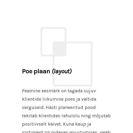
Poe plaan
(layout)
Peamine eesmärk on tagada sujuv
klientide liikumine poes ja vältida
varguseid. Hästi planeeritud pood
tekitab klientides rahulolu ning mõjutab
positiivselt käivet. Kuna kaup ja
sortiment on pidevas muutumises, peab