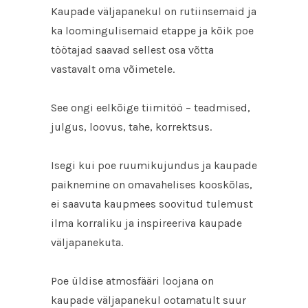
Kaupade väljapanekul on rutiinsemaid ja
ka loomingulisemaid etappe ja kõik poe
töötajad saavad sellest osa võtta
vastavalt oma võimetele.
See ongi eelkõige tiimitöö – teadmised,
julgus, loovus, tahe, korrektsus.
Isegi kui poe ruumikujundus ja kaupade
paiknemine on omavahelises kooskõlas,
ei saavuta kaupmees soovitud tulemust
ilma korraliku ja inspireeriva kaupade
väljapanekuta.
Poe üldise atmosfääri loojana on
kaupade väljapanekul ootamatult suur