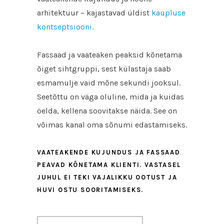
arhitektuur – kajastavad üldist
kaupluse
kontseptsiooni.
Fassaad ja vaateaken peaksid kõnetama
õiget sihtgruppi, sest külastaja saab
esmamulje vaid mõne sekundi jooksul.
Seetõttu on väga oluline, mida ja kuidas
öelda, kellena soovitakse näida. See on
võimas kanal oma sõnumi edastamiseks.
VAATEAKENDE KUJUNDUS JA FASSAAD
PEAVAD KÕNETAMA KLIENTI. VASTASEL
JUHUL EI TEKI VAJALIKKU OOTUST JA
HUVI OSTU SOORITAMISEKS.