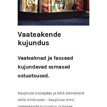
Vaateakende
kujundus
Vaateaknad ja fassaad
kujundavad esmased
ostuotsused.
Kaupluse sissepääs ja kõik elemendid
selle ümbruses – kaupluse nimi,
vaateakende kujundus ja hoone